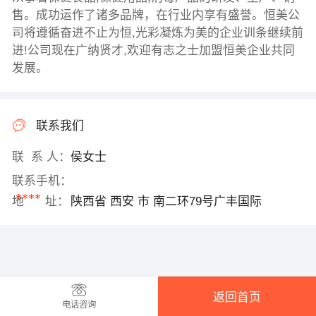
售。成功运作了诸多品牌，在行业内享有盛誉。恒美公
司将遵循奋进不止为恒,光彩凝炼为美的企业训条继续前
进!公司现在广纳贤才,欢迎有志之士加盟恒美企业共同
发展。
联系我们
联 系 人：
侯女士
联系手机：
****
地 址：
陕西省 西安 市 南二环79号广丰国际
返回首页
电话咨询