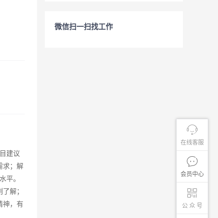
微信扫一扫找工作
在线客服
目建议
需求；解
会员中心
水平。
刻了解；
精神，有
公 众 号