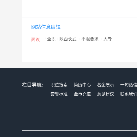
网站信息编辑
/
全职
/
陕西长武
/
不限要求
/
大专
面议
栏目导航:
职位搜索
简历中心
名企展示
一句话
套餐标准
金币充值
意见建议
联系我